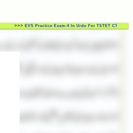
>>>
EVS Practice Exam-4 In Urdu For TSTET CTET TSTRT D