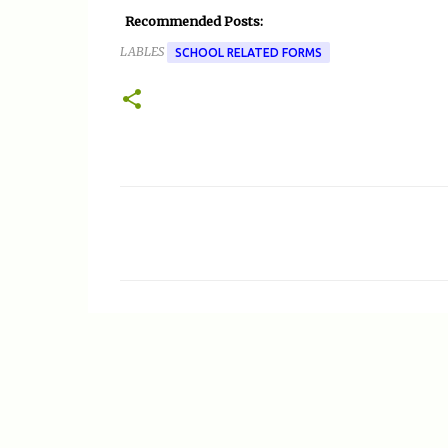
Recommended Posts:
LABLES
SCHOOL RELATED FORMS
C
o
m
m
e
n
t
s