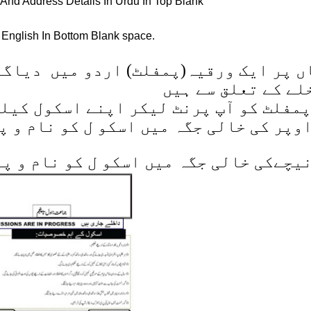
 And Address Details In Urdu In Top Blank
 English In Bottom Blank space.
ں پر ایک ورقیہ(پمفلٹ) اردو میں دیاگی
لے کے تعلق سے ہیں
پمفلٹ کو آپ پرنٹ لیکر اپنے اسکول کیل