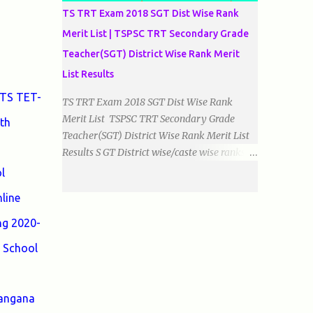
TS TRT Exam 2018 SGT Dist Wise Rank
Merit List | TSPSC TRT Secondary Grade
Teacher(SGT) District Wise Rank Merit
List Results
 TS TET-
TS TRT Exam 2018 SGT Dist Wise Rank
Merit List TSPSC TRT Secondary Grade
th
Teacher(SGT) District Wise Rank Merit List
Results S GT District wise/caste wise ranks of
Telugu, Urdu And English Medium Prepared
l
by Baigacademy Available Now Download
line
TS TRT 2018 SGT All Dist Result/Merit list
(Available) TSPSC Released TRT2017
ng 2020-
(Teachers Recruitment Test) Results Merit
 School
List of SGT(Secondary Grade Teacher) of All
mediums on 25-06-2018. Details are as
follows.Revised as on 10-07-2018.
langana
BaigAcademy Prepared Dist Wise Merit List