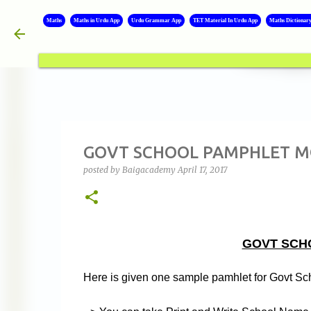
Maths
Maths in Urdu App
Urdu Grammar App
TET Material In Urdu App
Maths Dictionar
GOVT SCHOOL PAMPHLET M
posted by
Baigacademy
April 17, 2017
GOVT SCH
Here is given one sample pamhlet for Govt Sc