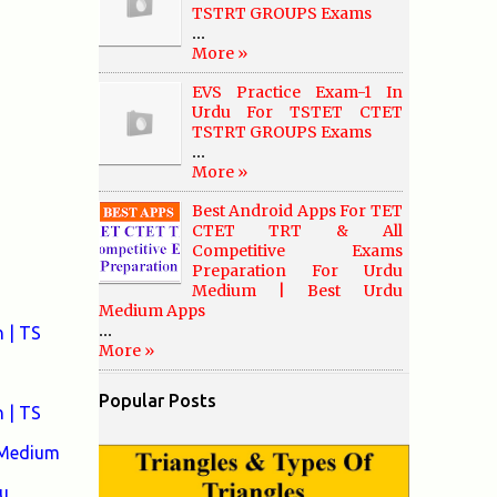
TSTRT GROUPS Exams
...
More »
EVS Practice Exam-1 In
Urdu For TSTET CTET
TSTRT GROUPS Exams
...
More »
Best Android Apps For TET
CTET TRT & All
Competitive Exams
Preparation For Urdu
Medium | Best Urdu
Medium Apps
...
 | TS
More »
Popular Posts
 | TS
 Medium
u