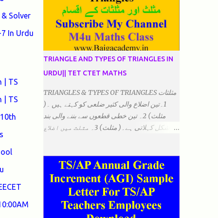
& Solver
7 In Urdu
TRIANGLE AND TYPES OF TRIANGLES IN
URDU|| TET CTET MATHS
 | TS
TRIANGLES & TYPES OF TRIANGLES مثلثات
 | TS
1۔تین اضلاع والی کثیر ضلعی کو کہتے ہیں ۔(
مثلث) 2۔ تین خطی قطعوں سے بننے والی بند
 10th
شکل کہلاتی ہے۔( مثلث) 3۔ مثلث میں اضلاع
s
ہوتے ہیں۔(3)۔ 4۔ مثلث میں راس/کونے ہوتے
ہیں (3) 5۔مثلث میں زاویئے ہوتے ہیں۔( 3)
hool
6۔مثلث میں تینوں زاویوں کا مجموعہ ہوتا
u
ہے۔(180) 7۔کیا یہ مثلث کے زاویئے ہوسکتے ہیں۔
٭ضلعوں کے لحاظ سے مثلث کے اقسام: 1۔مثلث
DEECET
مساوی الضلاع: اس میں تینوں ضلع مساوی ہوتے
 10:00AM
ہیں۔ 2۔مثلث مساوی الساقین: اس میں کوئی