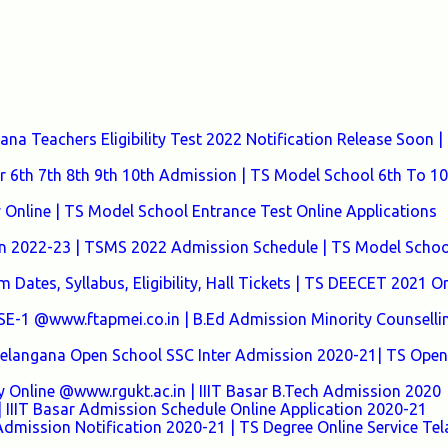
a Teachers Eligibility Test 2022 Notification Release Soon |
 6th 7th 8th 9th 10th Admission | TS Model School 6th To 10
nline | TS Model School Entrance Test Online Applications
n 2022-23 | TSMS 2022 Admission Schedule | TS Model Schoo
Dates, Syllabus, Eligibility, Hall Tickets | TS DEECET 2021 On
 @www.ftapmei.co.in | B.Ed Admission Minority Counselli
 Telangana Open School SSC Inter Admission 2020-21| TS Open
y Online @www.rgukt.ac.in | IIIT Basar B.Tech Admission 2020
 IIIT Basar Admission Schedule Online Application 2020-21
Admission Notification 2020-21 | TS Degree Online Service Te