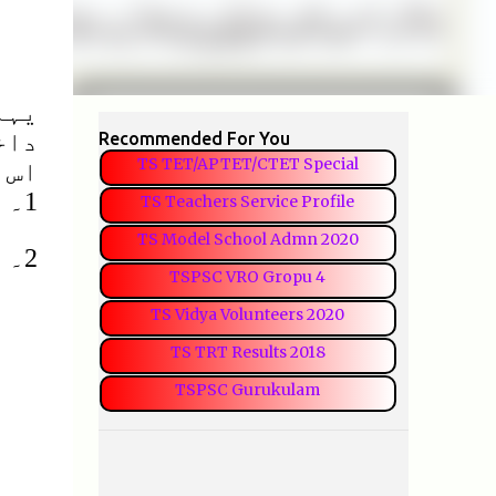
یہا
داخ
Recommended For You
TS TET/APTET/CTET Special
اس 
1۔ اوپر کی خالی جگہ میں اسکو ل کو نام و پتہ اردومیں لکھیں ۔
TS Teachers Service Profile
TS Model School Admn 2020
2۔ نیچےکی خالی جگہ میں اسکو ل کو نام و پتہ انگریزی میں لکھیں ۔
TSPSC VRO Gropu 4
TS Vidya Volunteers 2020
TS TRT Results 2018
TSPSC Gurukulam