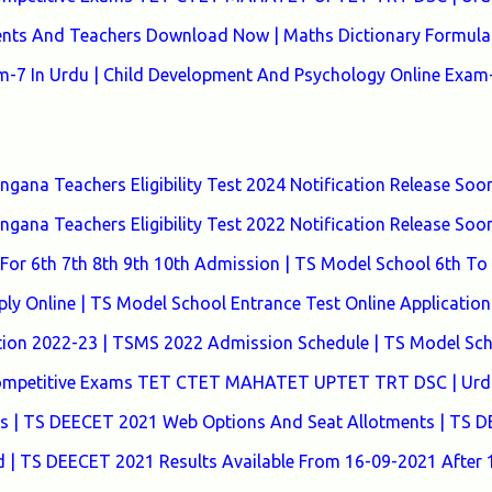
ents And Teachers Download Now | Maths Dictionary Formula 
7 In Urdu | Child Development And Psychology Online Exam-
ana Teachers Eligibility Test 2024 Notification Release Soon
ana Teachers Eligibility Test 2022 Notification Release Soon
or 6th 7th 8th 9th 10th Admission | TS Model School 6th To
y Online | TS Model School Entrance Test Online Application
tion 2022-23 | TSMS 2022 Admission Schedule | TS Model Sc
 Competitive Exams TET CTET MAHATET UPTET TRT DSC | Urd
tes | TS DEECET 2021 Web Options And Seat Allotments | TS 
| TS DEECET 2021 Results Available From 16-09-2021 After