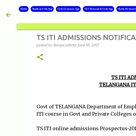
Maths
Maths in Urdu App
Urdu Grammar App
TET Material In Urdu App
Maths Dictionar
TS ITI ADMISSIONS NOTIFIC
posted by
Baigacademy
June 18, 2017
TS ITI AD
TELANGANA IT
Govt of TELANGANA Department of Emplo
ITI course in Govt and Private College
TS ITI online admissions Prospectus-201