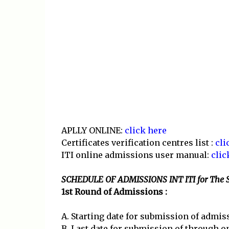
APLLY ONLINE:
click here
Certificates verification centres list :
cli
ITI online admissions user manual:
clic
SCHEDULE OF ADMISSIONS INT ITI for The S
1st Round of Admissions :
A. Starting date for submission of admis
B. Last date for submission of through on