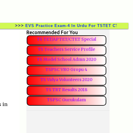
>>>
EVS Practice Exam-4 In Urdu For TSTET CTET TSTRT D
Recommended For You
TS TET/APTET/CTET Special
TS Teachers Service Profile
TS Model School Admn 2020
TSPSC VRO Gropu 4
TS Vidya Volunteers 2020
TS TRT Results 2018
TSPSC Gurukulam
 in