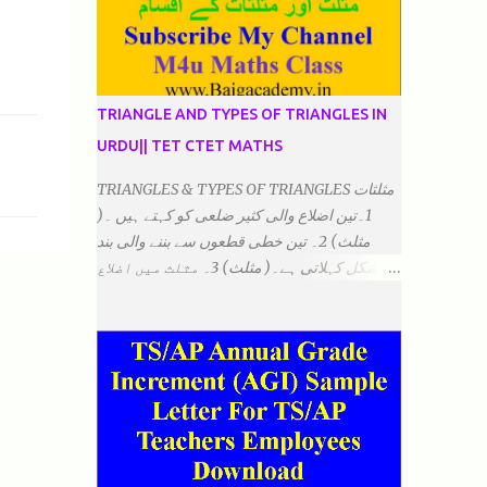
TRIANGLE AND TYPES OF TRIANGLES IN
URDU|| TET CTET MATHS
TRIANGLES & TYPES OF TRIANGLES مثلثات
1۔تین اضلاع والی کثیر ضلعی کو کہتے ہیں ۔(
مثلث) 2۔ تین خطی قطعوں سے بننے والی بند
شکل کہلاتی ہے۔( مثلث) 3۔ مثلث میں اضلاع
ہوتے ہیں۔(3)۔ 4۔ مثلث میں راس/کونے ہوتے
ہیں (3) 5۔مثلث میں زاویئے ہوتے ہیں۔( 3)
6۔مثلث میں تینوں زاویوں کا مجموعہ ہوتا
ہے۔(180) 7۔کیا یہ مثلث کے زاویئے ہوسکتے ہیں۔
٭ضلعوں کے لحاظ سے مثلث کے اقسام: 1۔مثلث
مساوی الضلاع: اس میں تینوں ضلع مساوی ہوتے
ہیں۔ 2۔مثلث مساوی الساقین: اس میں کوئی
دو اضلاع مساوی ہوتے ہیں۔ 3۔مثلث مختلف