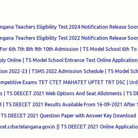
ana Teachers Eligibility Test 2024 Notification Release Soon
ana Teachers Eligibility Test 2022 Notification Release Soon
or 6th 7th 8th 9th 10th Admission | TS Model School 6th To
y Online | TS Model School Entrance Test Online Application
tion 2022-23 | TSMS 2022 Admission Schedule | TS Model Sc
 Competitive Exams TET CTET MAHATET UPTET TRT DSC | Urd
tes | TS DEECET 2021 Web Options And Seat Allotments | TS 
| TS DEECET 2021 Results Available From 16-09-2021 After
 TS DEECET 2021 Question Paper with Answer Key Download 
t.cdse.telangana.gov.in || TS DEECET 2021 Online Applicati