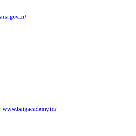
ana.gov.in/
s:
www.baigacademy.in/