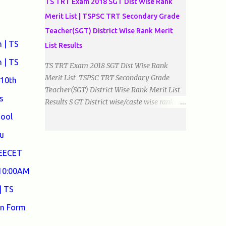
TS TRT Exam 2018 SGT Dist Wise Rank
Merit List | TSPSC TRT Secondary Grade
Teacher(SGT) District Wise Rank Merit
 | TS
List Results
 | TS
TS TRT Exam 2018 SGT Dist Wise Rank
Merit List TSPSC TRT Secondary Grade
 10th
Teacher(SGT) District Wise Rank Merit List
s
Results S GT District wise/caste wise ranks of
Telugu, Urdu And English Medium Prepared
hool
by Baigacademy Available Now Download
u
TS TRT 2018 SGT All Dist Result/Merit list
(Available) TSPSC Released TRT2017
DEECET
(Teachers Recruitment Test) Results Merit
 10:00AM
List of SGT(Secondary Grade Teacher) of All
mediums on 25-06-2018. Details are as
| TS
follows.Revised as on 10-07-2018.
on Form
BaigAcademy Prepared Dist Wise Merit List
of All District SGT Telugu , Urdu And English