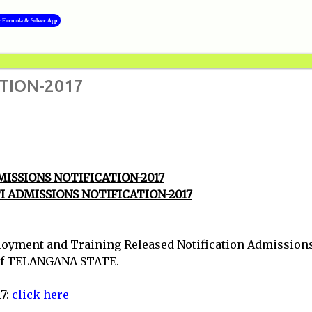
Skip to main content
y Formula & Solver App
ATION-2017
MISSIONS NOTIFICATION-2017
I ADMISSIONS NOTIFICATION-2017
yment and Training Released Notification​ Admissions
s of TELANGANA STATE.
7:
click here