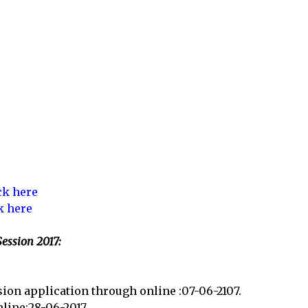
ck here
k here
ession 2017:
sion application through online :07-06-2107.
line:28-06-2017.