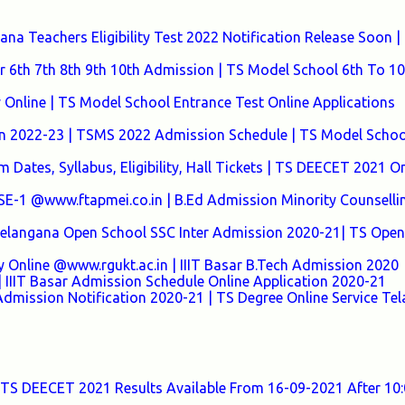
a Teachers Eligibility Test 2022 Notification Release Soon |
 6th 7th 8th 9th 10th Admission | TS Model School 6th To 10
nline | TS Model School Entrance Test Online Applications
n 2022-23 | TSMS 2022 Admission Schedule | TS Model Schoo
Dates, Syllabus, Eligibility, Hall Tickets | TS DEECET 2021 On
 @www.ftapmei.co.in | B.Ed Admission Minority Counselli
 Telangana Open School SSC Inter Admission 2020-21| TS Open
y Online @www.rgukt.ac.in | IIIT Basar B.Tech Admission 2020
 IIIT Basar Admission Schedule Online Application 2020-21
Admission Notification 2020-21 | TS Degree Online Service Te
TS DEECET 2021 Results Available From 16-09-2021 After 1