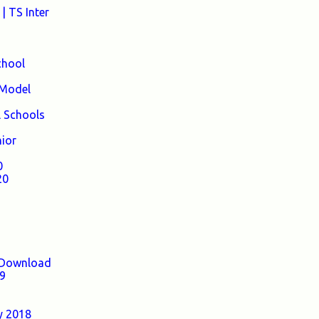
| TS Inter
Medium to Help TRT Aspirants. Nizamabad
TRT SGT Merit List, Adilabad TRT SGT
Merit List, Hyderabad TRT SGT Merit List,
chool
Karimnagar TRT SGT Merit List,
Khammam TRT SGT Merit List, Nalgonda
 Model
TRT SGT Merit List, Mahebubnagar TRT
l Schools
SGT Merit List, Warangal TRT SGT Merit
List, Ranganreddy TRT SGT Merit List,
nior
Medak TRT SGT Merit List. ...
0
20
9 Download
19
y 2018