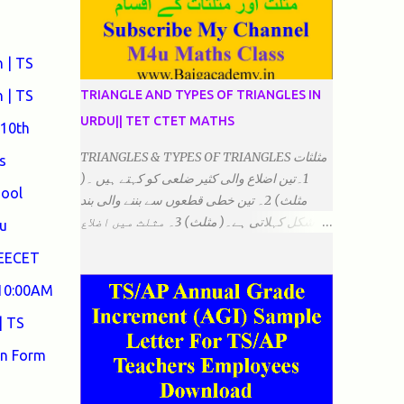
 | TS
 | TS
TRIANGLE AND TYPES OF TRIANGLES IN
URDU|| TET CTET MATHS
 10th
TRIANGLES & TYPES OF TRIANGLES مثلثات
s
1۔تین اضلاع والی کثیر ضلعی کو کہتے ہیں ۔(
hool
مثلث) 2۔ تین خطی قطعوں سے بننے والی بند
شکل کہلاتی ہے۔( مثلث) 3۔ مثلث میں اضلاع
u
ہوتے ہیں۔(3)۔ 4۔ مثلث میں راس/کونے ہوتے
DEECET
ہیں (3) 5۔مثلث میں زاویئے ہوتے ہیں۔( 3)
6۔مثلث میں تینوں زاویوں کا مجموعہ ہوتا
 10:00AM
ہے۔(180) 7۔کیا یہ مثلث کے زاویئے ہوسکتے ہیں۔
| TS
٭ضلعوں کے لحاظ سے مثلث کے اقسام: 1۔مثلث
مساوی الضلاع: اس میں تینوں ضلع مساوی ہوتے
on Form
ہیں۔ 2۔مثلث مساوی الساقین: اس میں کوئی
دو اضلاع مساوی ہوتے ہیں۔ 3۔مثلث مختلف