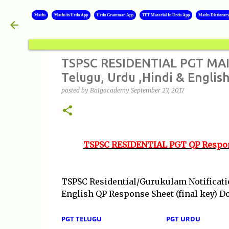
Maths
Maths in Urdu App
Urdu Grammar App
TET Material In Urdu App
Maths Dictionar
TSPSC RESIDENTIAL PGT MAIN
Telugu, Urdu ,Hindi & Englis
posted by
Baigacademy
September 27, 2017
TSPSC RESIDENTIAL PGT QP Response
TSPSC Residential/Gurukulam Notificati
English QP Response Sheet (final key) 
PGT TELUGU
PGT URDU