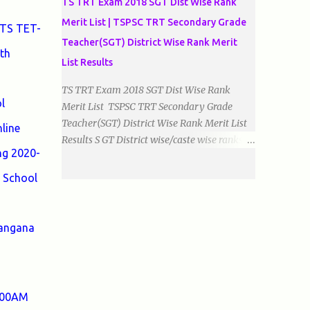
TS TRT Exam 2018 SGT Dist Wise Rank
Merit List | TSPSC TRT Secondary Grade
 TS TET-
Teacher(SGT) District Wise Rank Merit
th
List Results
TS TRT Exam 2018 SGT Dist Wise Rank
l
Merit List TSPSC TRT Secondary Grade
Teacher(SGT) District Wise Rank Merit List
line
Results S GT District wise/caste wise ranks of
ng 2020-
Telugu, Urdu And English Medium Prepared
by Baigacademy Available Now Download
 School
TS TRT 2018 SGT All Dist Result/Merit list
(Available) TSPSC Released TRT2017
(Teachers Recruitment Test) Results Merit
langana
List of SGT(Secondary Grade Teacher) of All
mediums on 25-06-2018. Details are as
follows.Revised as on 10-07-2018.
BaigAcademy Prepared Dist Wise Merit List
0:00AM
of All District SGT Telugu , Urdu And English