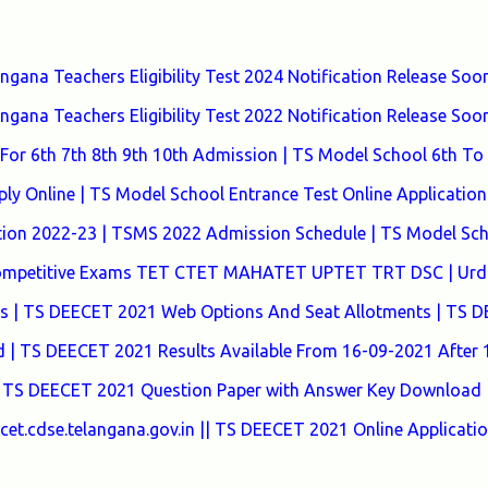
ana Teachers Eligibility Test 2024 Notification Release Soon
ana Teachers Eligibility Test 2022 Notification Release Soon
or 6th 7th 8th 9th 10th Admission | TS Model School 6th To
y Online | TS Model School Entrance Test Online Application
tion 2022-23 | TSMS 2022 Admission Schedule | TS Model Sc
 Competitive Exams TET CTET MAHATET UPTET TRT DSC | Urd
tes | TS DEECET 2021 Web Options And Seat Allotments | TS 
| TS DEECET 2021 Results Available From 16-09-2021 After
 TS DEECET 2021 Question Paper with Answer Key Download 
t.cdse.telangana.gov.in || TS DEECET 2021 Online Applicati