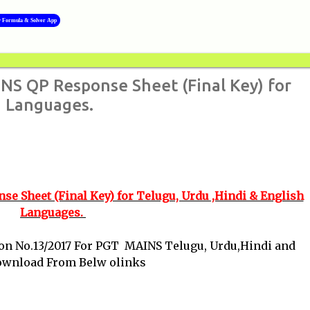
Skip to main content
y Formula & Solver App
S QP Response Sheet (Final Key) for
h Languages.
 Sheet (Final Key) for Telugu, Urdu ,Hindi & English
Languages.
on No.13/2017 For PGT MAINS Telugu, Urdu,Hindi and
Download From Belw olinks