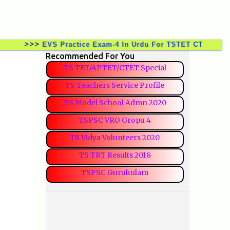
>>>
EVS Practice Exam-4 In Urdu For TSTET CTET TSTRT DS
Recommended For You
TS TET/APTET/CTET Special
TS Teachers Service Profile
TS Model School Admn 2020
TSPSC VRO Gropu 4
TS Vidya Volunteers 2020
TS TRT Results 2018
TSPSC Gurukulam