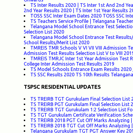
TS Inter Results 2020 | TS Inter 1st And 2nd Ye
2nd Year Results 2020 | TS Inter 1st Year Results 
TOSS SSC Inter Exam Dates 2020 TOSS SSC Inte
TS Teachers Service Profile | Telangana Teacher
Telangana Model School Entrance Test Selectio
Selection List 2020
Telangana Model School Entrance Test Results/
School Results/Merit List 2020
TMREIS TMR Schools V VI VII VIII Admission Tes
Admission Test Results Selection List V to VIII 201
TMREIS TMRJC Inter 1st Year Admission Test Res
College Inter Admission Test Results 2019
TS Model Schools Entrance Exam Results 2020 /
TS SSC Results 2020 TS 10th Results Telangana
TSPSC RESIDENTIAL UPDATES
TS TREIRB TGT Gurukulam Final Selection List 2
TS TREIRB PGT Gurukulam Final Selection List 2
TS TREIRB TGT Gurukulam 1:2 Selection List For
TS TGT Gurukulam Certificate Verification Sche
TS TREIRB 2018 PGT Cut Off Marks Analyzing |
TS TREIRB 2018 TGT Cut Off Marks Analyzing |
Telangana Gurukulam TGT PGT Answer Key 201